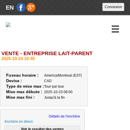
EN
VENTE - ENTREPRISE LAIT-PARENT
Encans à venir
2025-10-24 10:45
Encans passés
Fuseau horaire :
America/Montreal (EST)
Calendrier
Devise :
CAD
Type de mise max :
Tour par tour
Mise max débute :
2025-10-23 08:00
À propos
Mise max fini :
Jusqu'à la fin
Nouvelles
Nous joindre
Détails de l'enchère
Enchère en direct