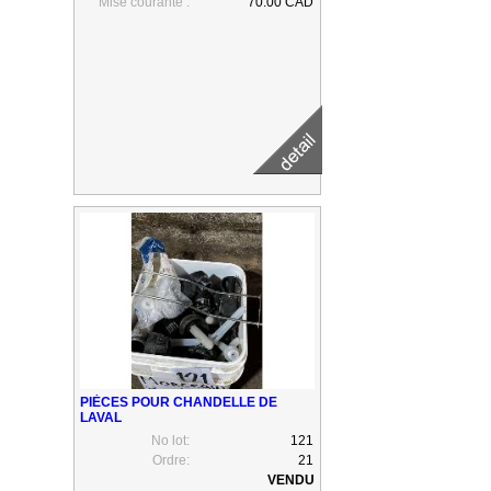
Mise courante :
70.00 CAD
PIÈCES POUR CHANDELLE DE
LAVAL
No lot:
121
Ordre:
21