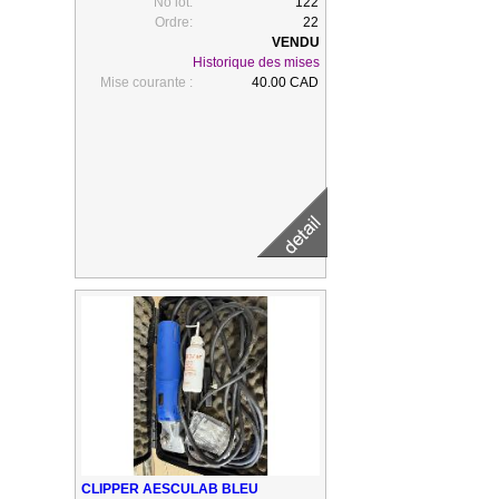
No lot:
122
GOBELET
Ordre:
22
Historique des mises
Mise courante :
40.00 CAD
CLIPPER AESCULAB BLEU