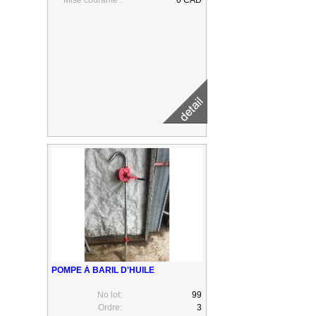
POMPE À BARIL D'HUILE
No lot:
99
Ordre:
3