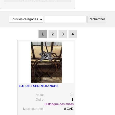
1
2
3
4
LOT DE 2 SERRE-HANCHE
No lot:
98
Ordre:
1
Historique des mises
Mise courante :
0 CAD