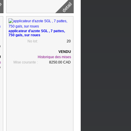
applicateur d'azote SGL , 7 pattes,
750 gals, sur roues
No lot:
20
9
Historique des mises
s
Mise courante :
8250.00 CAD
D