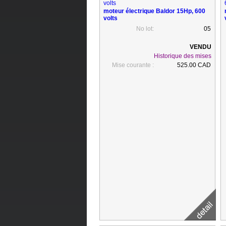
moteur électrique Baldor 15Hp, 600
volts
No lot:
05
Historique des mises
Mise courante :
525.00 CAD