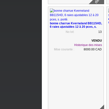
bonne charrue Kverneland BB115HD,
6 raies ajustables 12 à 20 pces, s.
porté.
No lot:
13
Historique des mises
Mise courante :
8000.00 CAD