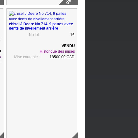
chisel J.Deere No 714, 9 pattes avec
dents de nivellement arrière
No lot:
16
5
Historique des mises
s
Mise courante :
18500.00 CAD
D