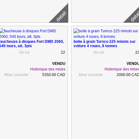
faucheuse à disques Fort DMD 2060,
boite à grain Turnco 225 minots sur
540 tours, att. 3pts
voiture 4 roues, 8 tonnes
No lot:
22
No lot:
2
Historique des mises
Historique des mise
Mise courante :
5350.00 CAD
Mise courante :
2000.00 CA