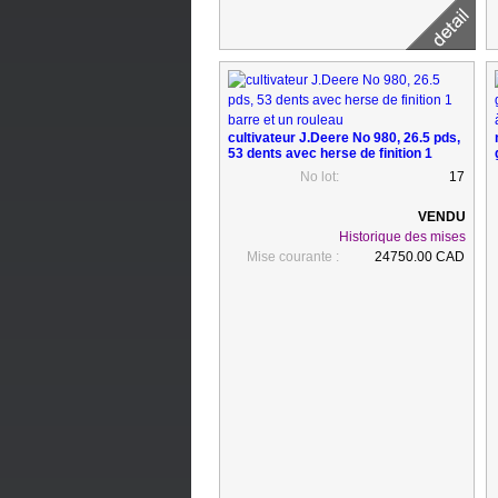
cultivateur J.Deere No 980, 26.5 pds,
53 dents avec herse de finition 1
barre et un rouleau
No lot:
17
Historique des mises
Mise courante :
24750.00 CAD