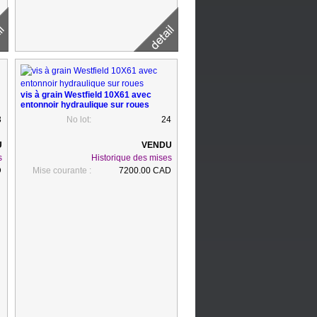
vis à grain Westfield 10X61 avec
entonnoir hydraulique sur roues
3
No lot:
24
s
Historique des mises
D
Mise courante :
7200.00 CAD