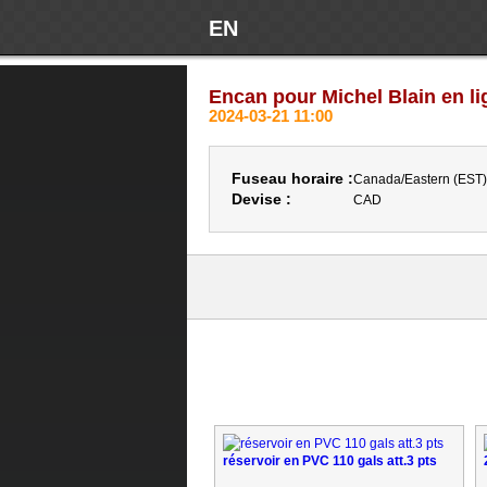
EN
Encan pour Michel Blain en l
2024-03-21 11:00
Fuseau horaire :
Canada/Eastern (EST)
Devise :
CAD
réservoir en PVC 110 gals att.3 pts