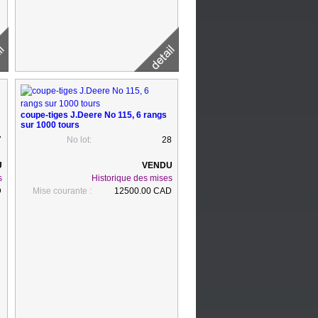
coupe-tiges J.Deere No 115, 6 rangs
sur 1000 tours
7
No lot:
28
s
Historique des mises
D
Mise courante :
12500.00 CAD