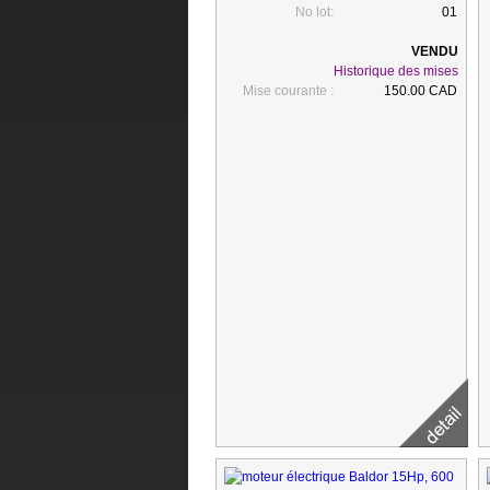
No lot:
01
Historique des mises
Mise courante :
150.00 CAD