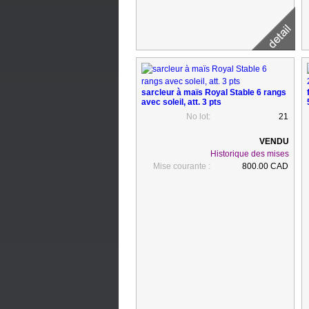
sarcleur à maïs Royal Stable 6 rangs
avec soleil, att. 3 pts
No lot:
21
Historique des mises
Mise courante :
800.00 CAD