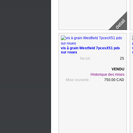
vis à grain Westfield 7pcesX51 pds
sur roues
No lot:
25
Historique des mises
Mise courante :
750.00 CAD