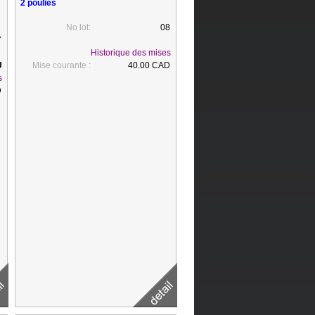
2 poulies
No lot:
08
7
Historique des mises
Mise courante :
40.00 CAD
s
D