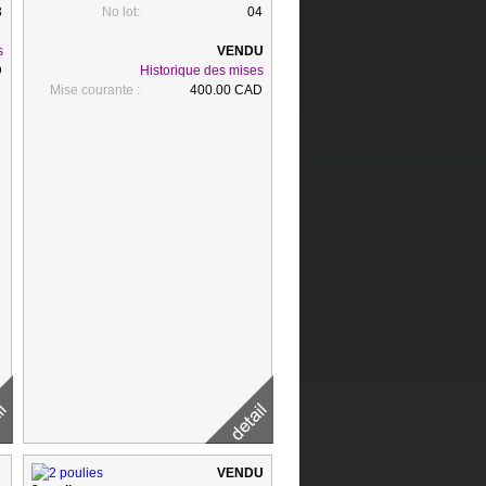
3
No lot:
04
s
D
Historique des mises
Mise courante :
400.00 CAD