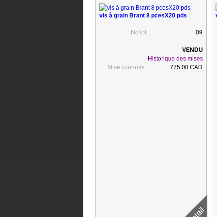
vis à grain Brant 8 pcesX20 pds
No lot:
09
Historique des mises
Mise courante :
775.00 CAD