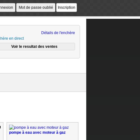
Détails de l'enchère
hère en direct
pompe à eau avec moteur à gaz