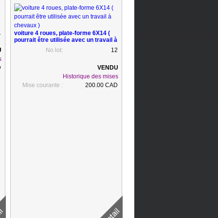
1
voiture 4 roues, plate-forme 6X14 (
pourrait être utilisée avec un travail à
chevaux )
No lot:
12
s
D
Historique des mises
Mise courante :
200.00 CAD