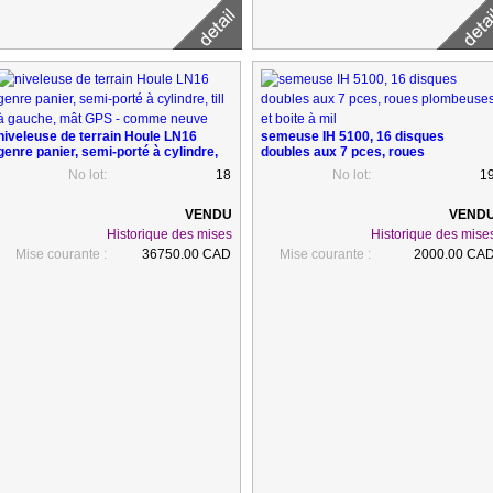
niveleuse de terrain Houle LN16
semeuse IH 5100, 16 disques
genre panier, semi-porté à cylindre,
doubles aux 7 pces, roues
till à gauche, mât GPS - comme
plombeuses et boite à mil
No lot:
18
No lot:
1
neuve
Historique des mises
Historique des mise
Mise courante :
36750.00 CAD
Mise courante :
2000.00 CA