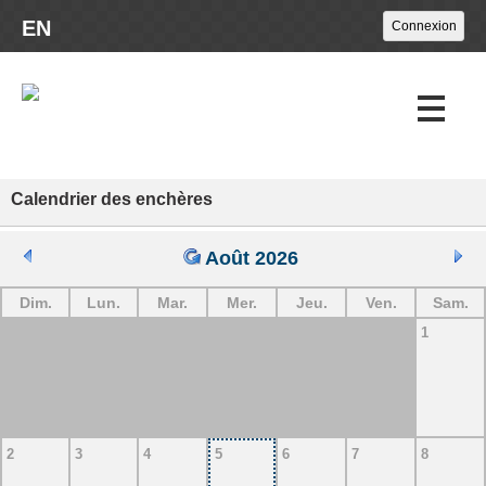
EN
Calendrier des enchères
Encans à venir
Encans passés
Août 2026
Calendrier
Dim.
Lun.
Mar.
Mer.
Jeu.
Ven.
Sam.
1
À propos
Nouvelles
Nous joindre
2
3
4
5
6
7
8